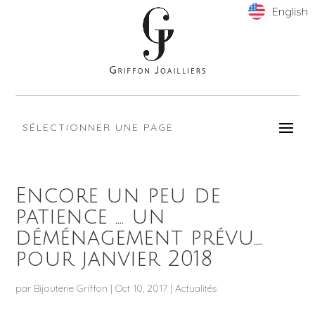
English
English
SÉLECTIONNER UNE PAGE
Encore un peu de
patience …. un
déménagement prévu….
pour janvier 2018
par
Bijouterie Griffon
|
Oct 10, 2017
|
Actualités