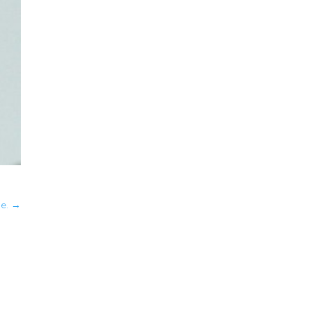
se.
→