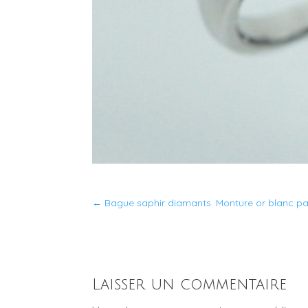
←
Bague saphir diamants. Monture or blanc pa
Laisser un commentaire