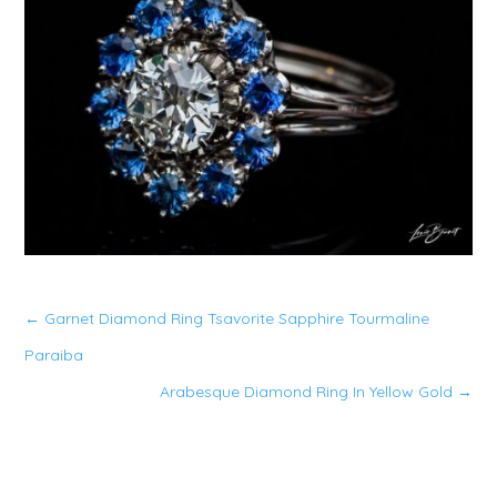
←
Garnet Diamond Ring Tsavorite Sapphire Tourmaline
Paraiba
Arabesque Diamond Ring In Yellow Gold
→