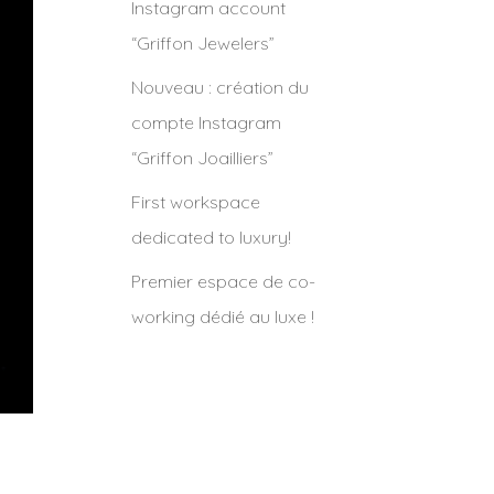
Instagram account
“Griffon Jewelers”
Nouveau : création du
compte Instagram
“Griffon Joailliers”
First workspace
dedicated to luxury!
Premier espace de co-
working dédié au luxe !