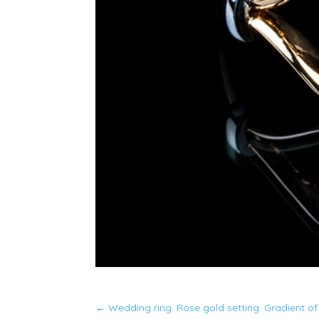
←
Wedding ring. Rose gold setting. Gradient of