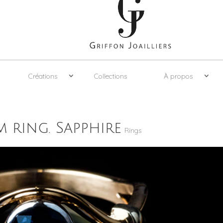
Créations
Collections
À propos
 ring. Sapphire
Rings